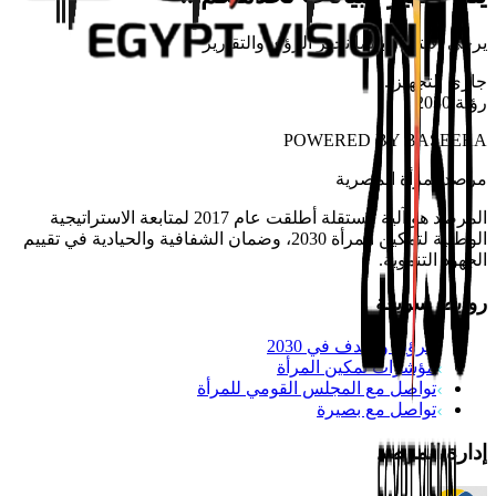
يرجى الانتظار بينما نجهز الرؤى والتقارير
جاري التجهيز
...
رؤية 2030
POWERED BY
BASEERA
مرصد
المرأة المصرية
المرصد هو آلية مستقلة أطلقت عام 2017 لمتابعة الاستراتيجية
الوطنية لتمكين المرأة 2030، وضمان الشفافية والحيادية في تقييم
الجهود التنموية.
روابط سريعة
الرؤية والهدف في 2030
مؤشرات تمكين المرأة
تواصل مع المجلس القومي للمرأة
تواصل مع بصيرة
إدارة المرصد